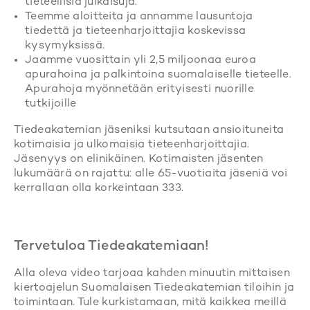
tieteellisiä julkaisuja.
Teemme aloitteita ja annamme lausuntoja
tiedettä ja tieteenharjoittajia koskevissa
kysymyksissä.
Jaamme vuosittain yli 2,5 miljoonaa euroa
apurahoina ja palkintoina suomalaiselle tieteelle.
Apurahoja myönnetään erityisesti nuorille
tutkijoille
Tiedeakatemian jäseniksi kutsutaan ansioituneita
kotimaisia ja ulkomaisia tieteenharjoittajia.
Jäsenyys on elinikäinen. Kotimaisten jäsenten
lukumäärä on rajattu: alle 65-vuotiaita jäseniä voi
kerrallaan olla korkeintaan 333.
Tervetuloa Tiedeakatemiaan!
Alla oleva video tarjoaa kahden minuutin mittaisen
kiertoajelun Suomalaisen Tiedeakatemian tiloihin ja
toimintaan. Tule kurkistamaan, mitä kaikkea meillä