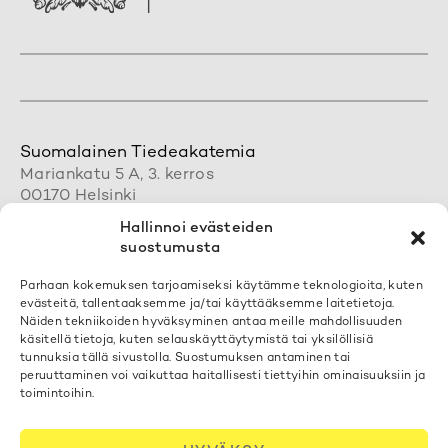
Suomalainen Tiedeakatemia
Mariankatu 5 A, 3. kerros
00170 Helsinki
+358 50 462 0890
Hallinnoi evästeiden
acadsci@acadsci.fi
suostumusta
Henkilökunnan yhteystiedot
Parhaan kokemuksen tarjoamiseksi käytämme teknologioita, kuten
evästeitä, tallentaaksemme ja/tai käyttääksemme laitetietoja.
Löydät yhteystietomme täältä
Näiden tekniikoiden hyväksyminen antaa meille mahdollisuuden
käsitellä tietoja, kuten selauskäyttäytymistä tai yksilöllisiä
tunnuksia tällä sivustolla. Suostumuksen antaminen tai
Tilaa uutiskirjeemme
peruuttaminen voi vaikuttaa haitallisesti tiettyihin ominaisuuksiin ja
toimintoihin.
Voit liittyä postituslistallemme
täällä
Evästekäytäntö