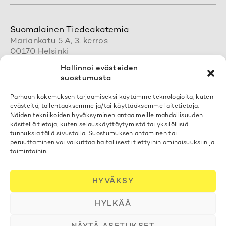
Suomalainen Tiedeakatemia
Mariankatu 5 A, 3. kerros
00170 Helsinki
+358 50 462 0890
Hallinnoi evästeiden
acadsci@acadsci.fi
suostumusta
Henkilökunnan yhteystiedot
Parhaan kokemuksen tarjoamiseksi käytämme teknologioita, kuten
evästeitä, tallentaaksemme ja/tai käyttääksemme laitetietoja.
Löydät yhteystietomme täältä
Näiden tekniikoiden hyväksyminen antaa meille mahdollisuuden
käsitellä tietoja, kuten selauskäyttäytymistä tai yksilöllisiä
tunnuksia tällä sivustolla. Suostumuksen antaminen tai
Tilaa uutiskirjeemme
peruuttaminen voi vaikuttaa haitallisesti tiettyihin ominaisuuksiin ja
toimintoihin.
Voit liittyä postituslistallemme
täällä
Evästekäytäntö
HYVÄKSY
Tietosuojaselosteet
HYLKÄÄ