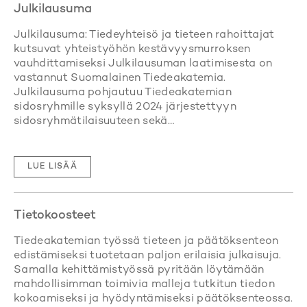
Julkilausuma
Julkilausuma: Tiedeyhteisö ja tieteen rahoittajat
kutsuvat yhteistyöhön kestävyysmurroksen
vauhdittamiseksi Julkilausuman laatimisesta on
vastannut Suomalainen Tiedeakatemia.
Julkilausuma pohjautuu Tiedeakatemian
sidosryhmille syksyllä 2024 järjestettyyn
sidosryhmätilaisuuteen sekä…
LUE LISÄÄ
Tietokoosteet
Tiedeakatemian työssä tieteen ja päätöksenteon
edistämiseksi tuotetaan paljon erilaisia julkaisuja.
Samalla kehittämistyössä pyritään löytämään
mahdollisimman toimivia malleja tutkitun tiedon
kokoamiseksi ja hyödyntämiseksi päätöksenteossa.