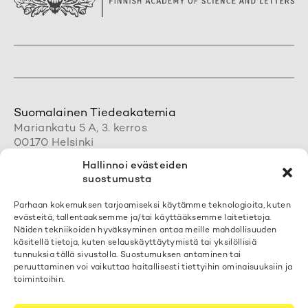
Suomalainen Tiedeakatemia
Mariankatu 5 A, 3. kerros
00170 Helsinki
+358 50 462 0890
Hallinnoi evästeiden
acadsci@acadsci.fi
suostumusta
Henkilökunnan yhteystiedot
Parhaan kokemuksen tarjoamiseksi käytämme teknologioita, kuten
evästeitä, tallentaaksemme ja/tai käyttääksemme laitetietoja.
Löydät yhteystietomme täältä
Näiden tekniikoiden hyväksyminen antaa meille mahdollisuuden
käsitellä tietoja, kuten selauskäyttäytymistä tai yksilöllisiä
tunnuksia tällä sivustolla. Suostumuksen antaminen tai
Tilaa uutiskirjeemme
peruuttaminen voi vaikuttaa haitallisesti tiettyihin ominaisuuksiin ja
Voit liittyä postituslistallemme
täällä
toimintoihin.
Evästekäytäntö