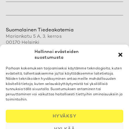
Suomalainen Tiedeakatemia
Mariankatu 5 A, 3. kerros
00170 Helsinki
+358 50 462 0890
Hallinnoi evästeiden
acadsci@acadsci.fi
suostumusta
Henkilökunnan yhteystiedot
Parhaan kokemuksen tarjoamiseksi käytämme teknologioita, kuten
evästeitä, tallentaaksemme ja/tai käyttääksemme laitetietoja.
Löydät yhteystietomme täältä
Näiden tekniikoiden hyväksyminen antaa meille mahdollisuuden
käsitellä tietoja, kuten selauskäyttäytymistä tai yksilöllisiä
tunnuksia tällä sivustolla. Suostumuksen antaminen tai
Tilaa uutiskirjeemme
peruuttaminen voi vaikuttaa haitallisesti tiettyihin ominaisuuksiin ja
toimintoihin.
Voit liittyä postituslistallemme
täällä
Evästekäytäntö
HYVÄKSY
Tietosuojaselosteet