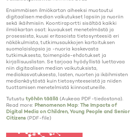
Ensimmäisen ilmiökartan aiheeksi muotoutui
digitaalisen median vaikutukset lapsiin ja nuoriin
sekä ikäihmisiin. Koontiraportti sisältää kaikki
ilmiökartan osat: kuvaukset menetelmästä ja
prosessista, kuusi eritasoista tietosynteesiä eri
näkökulmista, tutkimusaukkojen kartoituksen
suomalaislapsia ja -nuoria koskevasta
tutkimuksesta, toimenpide-ehdotukset ja
kirjallisuuslistan. Se tarjoaa hyödyllistä luettavaa
niin digitaalisen median vaikutuksista,
mediakasvatuksesta, lasten, nuorten ja ikäihmisten
mediankäytöstä kuin tietosynteeseistä ja niiden
tuottamisen menetelmistä kiinnostuneille.
Tutustu
työhö
n täällä
(Aukeaa PDF-tiedostona).
Read more:
Phenomenon Map
:
The Impacts of
Digital Media on Children, Young People and Senior
Citizens
(PDF-file)