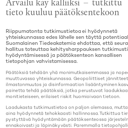
Arvailu käy kalliiksi – tutkittu
tieto kuuluu päätöksentekoon
Riippumatonta tutkimustietoa ei hyödynnetä
yhteiskunnassa edes lähelle sen täyttä potentiaal
Suomalainen Tiedeakatemia ehdottaa, että seur
hallitus toteuttaa kehitysharppauksen tutkimust
hyödyntämisessä ja päätöksenteon kansallisen
tietopohjan vahvistamisessa.
Päätöksiä tehdään yhä monimutkaisemmassa ja nop
muuttuvassa yhteiskunnassa. Geopoliittiset jännitteet
ilmastonmuutos ja disinformaation lisääntyminen kas
painetta tehdä päätöksiä, jotka perustuvat laadukkaa
monitieteiseen, erilaiset riskit huomioivaan tietoon.
Laadukasta tutkimustietoa on paljon olemassa, mutta 
aina hyödynnetä tehokkaasti hallinnossa. Tutkittua ti
pystyttävä hyödyntämään päätöksenteossa järjestelmä
ennakoivasti ja läpinäkyvästi. Paremmalla tietopohjal