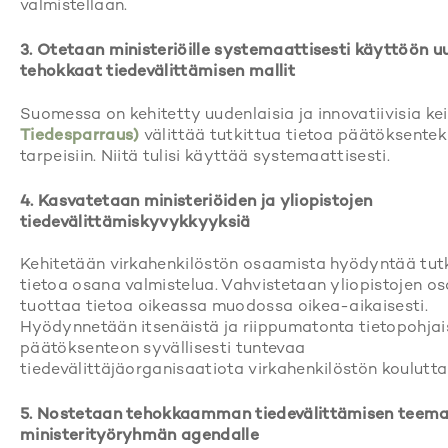
valmistellaan.
3. Otetaan ministeriöille systemaattisesti käyttöön u
tehokkaat tiedevälittämisen mallit
Suomessa on kehitetty uudenlaisia ja innovatiivisia kei
Tiedesparraus)
välittää tutkittua tietoa päätöksentek
tarpeisiin. Niitä tulisi käyttää systemaattisesti.
4. Kasvatetaan ministeriöiden ja yliopistojen
tiedevälittämiskyvykkyyksiä
Kehitetään virkahenkilöstön osaamista hyödyntää tut
tietoa osana valmistelua. Vahvistetaan yliopistojen o
tuottaa tietoa oikeassa muodossa oikea-aikaisesti.
Hyödynnetään itsenäistä ja riippumatonta tietopohjai
päätöksenteon syvällisesti tuntevaa
tiedevälittäjäorganisaatiota virkahenkilöstön koulutt
5. Nostetaan tehokkaamman tiedevälittämisen teem
ministerityöryhmän agendalle