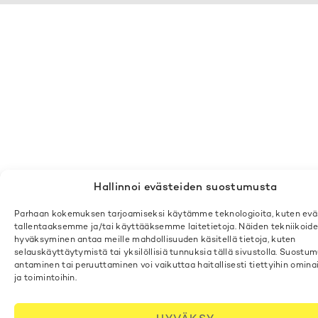
Hallinnoi evästeiden suostumusta
Parhaan kokemuksen tarjoamiseksi käytämme teknologioita, kuten eväs
tallentaaksemme ja/tai käyttääksemme laitetietoja. Näiden tekniikoid
hyväksyminen antaa meille mahdollisuuden käsitellä tietoja, kuten
selauskäyttäytymistä tai yksilöllisiä tunnuksia tällä sivustolla. Suostu
antaminen tai peruuttaminen voi vaikuttaa haitallisesti tiettyihin omina
ja toimintoihin.