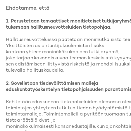
Ehdotamme, että
1. Perustetaan temaattiset monitieteiset tutkijaryhm
tukemaan hallitusneuvotteluiden tietopohjaa.
Hallitusneuvotteluissa päätetään monimutkaisista tee
Yksittäisten asiantuntijakuulemisten lisäksi
kootaan yhteen moninäkökulmainen tutkijaryhmä,
joka tarjoaa kokonaiskuvaa teeman keskeisistä kysymy
sen edistämiseen liittyvistä riskeistä ja mahdollisuuksi
tulevalla hallituskaudella.
2. Sovelletaan tiedevälittämisen malleja
eduskuntatyöskentelyn tietopohjaisuuden parantamis
Kehitetään eduskunnan tietopalveluiden olemassa olev
toimintojen yhteyteen tutkitun tiedon hyödyntämistä 
toimintamalleja. Toimintamalleilla pyritään tuomaan tu
tietoa räätälöidysti ja
moninäkökulmaisesti kansanedustajille, kun ajankohtais