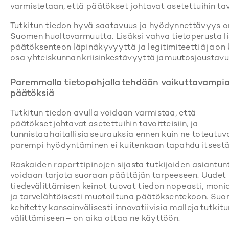
varmistetaan, että päätökset johtavat asetettuihin tavo
Tutkitun tiedon hyvä saatavuus ja hyödynnettävyys o
Suomen huoltovarmuutta. Lisäksi vahva tietoperusta l
päätöksenteon läpinäkyvyyttä ja legitimiteettiä ja on
osa yhteiskunnan kriisinkestävyyttä ja muutosjoustav
Paremmalla tietopohjalla tehdään vaikuttavampi
päätöksiä
Tutkitun tiedon avulla voidaan varmistaa, että
päätökset johtavat asetettuihin tavoitteisiin, ja
tunnistaa haitallisia seurauksia ennen kuin ne toteutuv
parempi hyödyntäminen ei kuitenkaan tapahdu itsest
Raskaiden raporttipinojen sijasta tutkijoiden asiantu
voidaan tarjota suoraan päättäjän tarpeeseen. Uudet
tiedevälittämisen keinot tuovat tiedon nopeasti, monia
ja tarvelähtöisesti muotoiltuna päätöksentekoon. Su
kehitetty kansainvälisesti innovatiivisia malleja tutkit
välittämiseen – on aika ottaa ne käyttöön.