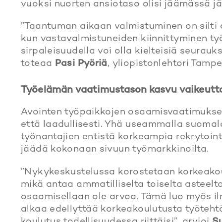
vuoksi nuorten ansiotaso oli­si jäämässä 
”Taantuman aikaan valmistuminen on silti ai
kun vastaval­mistuneiden kiinnittyminen työ
sirpaleisuudella voi olla kielteisiä seurauks
toteaa
Pasi Pyöriä
, yliopistonlehtori Tampe
Työelämän vaatimustason kasvu vaikeut
t
Avointen työpaikkojen osaamisvaati­mukset
että laadullisesti. Yhä useammalla suomal
työnantajien entistä korkeampia rekrytoint
jäädä kokonaan sivuun työmarkkinoilta.
”Nykykeskustelussa korostetaan korkeakou
mikä antaa ammatilliselta toiselta asteelta
osaamisellaan ole arvoa. Tämä luo myös il
alkaa edellyttää korkeakoulutusta työtehtä
koulutus todellisuudessa riittäisi”, arvioi
S