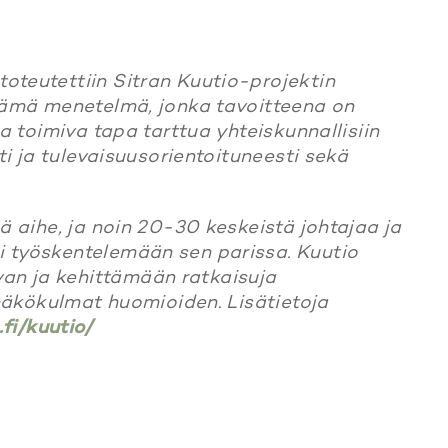
oteutettiin Sitran Kuutio-projektin
ttämä menetelmä, jonka tavoitteena on
ja toimiva tapa tarttua yhteiskunnallisiin
ti ja tulevaisuusorientoituneesti sekä
ä aihe, ja noin 20-30 keskeistä johtajaa ja
i työskentelemään sen parissa. Kuutio
an ja kehittämään ratkaisuja
 näkökulmat huomioiden. Lisätietoja
fi/kuutio/