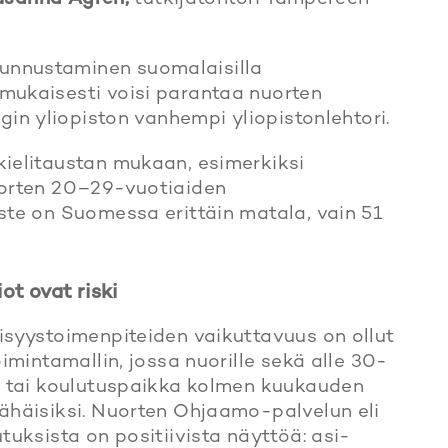
unnustaminen suomalaisilla
mukaisesti voisi parantaa nuorten
ngin yliopiston vanhempi yliopistonlehtori.
kielitaustan mukaan, esimerkiksi
uorten 20–29-vuotiaiden
ste on Suomessa erittäin matala, vain 51
ot ovat riski
isyystoimenpiteiden vaikuttavuus on ollut
oimintamallin, jossa nuorille sekä alle 30-
ö- tai koulutuspaikka kolmen kuukauden
vähäisiksi. Nuorten Ohjaamo-palvelun eli
tuksista on positiivista näyttöä: asi­