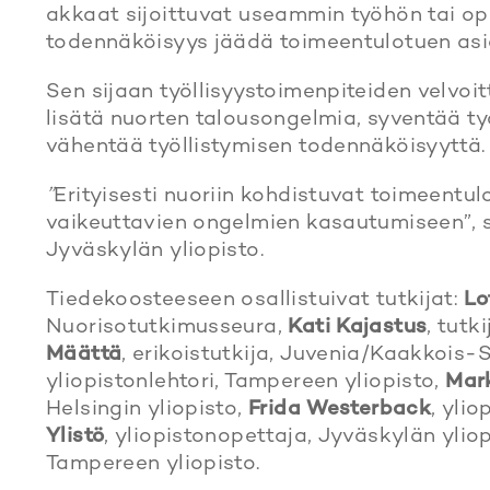
akkaat sijoittuvat useammin työhön tai opi
todennäköisyys jäädä toimeentulotuen asi
Sen sijaan työllisyystoimenpiteiden velvoit
lisätä nuorten talousongelmia, syventää t
vähentää työllistymisen todennäköisyyttä.
”
Erityisesti nuoriin kohdistuvat toimeentul
vaikeuttavien ongelmien kasautumiseen”,
Jyväskylän yliopisto.
Tiedekoosteeseen osallistuivat tutkijat:
Lo
Nuorisotutkimusseura,
Kati Kajastus
, tutk
Määttä
, erikoistutkija, Juvenia/Kaakkoi
yliopistonlehtori, Tampereen yliopisto,
Mar
Helsingin yliopisto,
Frida Westerback
, yli
Ylistö
, yliopistonopettaja, Jyväskylän ylio
Tampereen yliopisto.