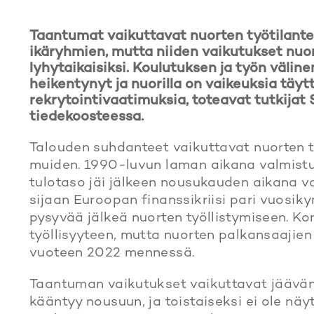
Taantumat vaikuttavat nuorten työtilan
ikäryhmien, mutta niiden vaikutukset nuor
lyhytaikaisiksi. Koulutuksen ja työn välin
heikentynyt ja nuorilla on vaikeuksia täy
rekrytointi
vaatimuksia, toteavat tutkija
tiedekoosteessa.
Talouden suhdanteet vaikuttavat nuorten
muiden. 1990-luvun laman aikana valmistu­n
tulotaso jäi jälkeen nousukauden aikana va
sijaan Euroopan finanssikriisi pari vuo­s
pysyvää jälkeä nuorten työllistymiseen. Ko
työllisyyteen, mutta nuorten palkansaajien t
vuoteen 2022 mennessä.
Taantuman vaikutukset vaikuttavat jäävän n
kääntyy nousuun, ja toistaiseksi ei ole näyt