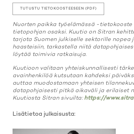
TUTUSTU TIETOKOOSTEESEEN (PDF)
Nuorten paikka työelämässä -tietokooste t
tietopohjan osaksi. Kuutio on Sitran kehi
tarjota Suomen julkiselle sektorille nopea 
haasteisiin, tarkastella niitä datapohjaises
löytää toimivia ratkaisuja
.
Kuutioon valitaan yhteiskunnallisesti tärke
avainhenkilöä kutsutaan kahdeksi päiväks
auttaa muodostamaan yhteisen tilannekuv
datapohjaisesti pitkä aikaväli ja erilaiset
Kuutiosta Sitran sivuilta:
https://www.sitra.
Lisätietoa julkaisusta: