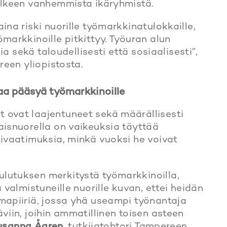
jälkeen vanhemmista ikäryhmistä.
na riski nuorille työmarkkinatulokkaille,
markkinoille pitkittyy. Työuran alun
ia sekä taloudellisesti että sosiaalisesti”,
reen yliopistosta.
aa pääsyä työmarkkinoille
 ovat laajentuneet sekä määrällisesti
aisnuorella on vaikeuksia täyttää
i­vaatimuksia, minkä vuoksi he voivat
lutuksen merkitystä työmarkkinoilla,
 valmistuneille nuorille kuvan, ettei heidän
mapiiriä, jossa yhä useampi työnantaja
viin, joihin ammatillinen toisen asteen
usanna Ågren,
tutkijatohtori Tampereen