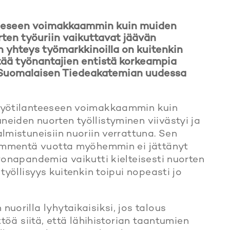
teeseen voimakkaammin kuin muiden
ten työuriin vaikuttavat jäävän
en yhteys työmarkkinoilla on kuitenkin
ttää työnantajien entistä korkeampia
t Suomalaisen Tiedeakatemian uudessa
 työtilanteeseen voimakkaammin kuin
eiden nuorten työllistyminen viivästyi ja
lmistuneisiin nuoriin verrattuna. Sen
ikymmentä vuotta myöhemmin ei jättänyt
ronapandemia vai­kutti kielteisesti nuorten
yöllisyys kuitenkin toipui no­peasti jo
uorilla lyhytaikaisiksi, jos talous
töä siitä, että lähihistorian taantumien