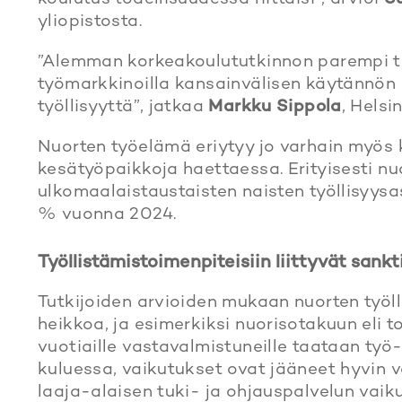
yliopistosta.
”Alemman korkeakoulututkinnon parempi t
työmarkkinoilla kansainvälisen käytännön 
työllisyyttä”, jatkaa
Markku Sippola
, Helsi
Nuorten työelämä eriytyy jo varhain myös 
kesätyöpaikkoja haettaessa. Erityisesti n
ulkomaalaistaustaisten naisten työllisyysa
% vuonna 2024.
Työllistämistoimenpiteisiin liittyvät sankti
Tutkijoiden arvioiden mukaan nuorten työll
heikkoa, ja esimerkiksi nuorisotakuun eli t
vuotiaille vastavalmistuneille taataan ty
kuluessa, vaikutukset ovat jääneet hyvin 
laaja-alaisen tuki- ja ohjauspalvelun vaiku