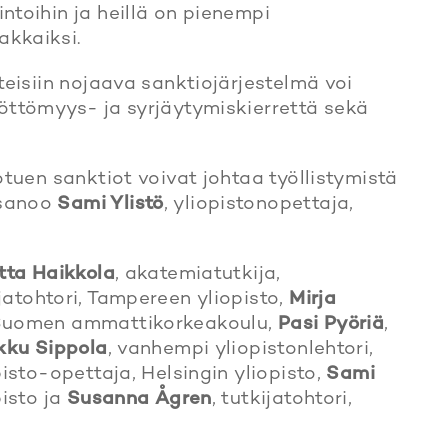
ntoihin ja heillä on pienempi
akkaiksi.
teisiin nojaava sanktiojärjestelmä voi
yöttömyys- ja syrjäytymiskierrettä sekä
otuen sanktiot voivat johtaa työllistymistä
 sanoo
Sami Ylistö
, yliopistonopettaja,
tta Haikkola
, akatemiatutkija,
ijatohtori, Tampereen yliopisto,
Mirja
s-Suomen ammattikorkeakoulu,
Pasi Pyöriä
,
kku Sippola
, vanhempi yliopistonlehtori,
opisto-opettaja, Helsingin yliopisto,
Sami
pisto ja
Susanna Ågren
, tutkijatohtori,