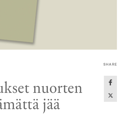
SHARE
kset nuorten
tämättä jää