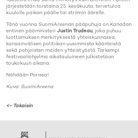
faktoilla enää sama merkitys kuin aiemmin. Paneeli
järjestetään torstaina 25. kesäkuuta, tervetuloa
kuulolle paikan päälle tai striimin äärelle.
Tänä vuonna SuomiAreenan pääpuhuja on Kanadan
entinen pääministeri
Justin Trudeau
, joka puhuu
luottamuksen merkityksestä yhteiskunnassa,
kansainvälisen politiikan uusimmista käänteistä
sekä pohjoisten maiden yhteistyöstä. Tarkempi
festivaaliohjelma aikatauluineen julkistetaan
toukokuun aikana.
Nähdään Porissa!
Kuva: SuomiAreena
<- Takaisin