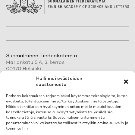
Suomalainen Tiedeakatemia
Mariankatu 5 A, 3. kerros
00170 Helsinki
+358 50 462 0890
Hallinnoi evästeiden
acadsci@acadsci.fi
suostumusta
Henkilökunnan yhteystiedot
Parhaan kokemuksen tarjoamiseksi käytämme teknologioita, kuten
evästeitä, tallentaaksemme ja/tai käyttääksemme laitetietoja.
Löydät yhteystietomme täältä
Näiden tekniikoiden hyväksyminen antaa meille mahdollisuuden
käsitellä tietoja, kuten selauskäyttäytymistä tai yksilöllisiä
tunnuksia tällä sivustolla. Suostumuksen antaminen tai
Tilaa uutiskirjeemme
peruuttaminen voi vaikuttaa haitallisesti tiettyihin ominaisuuksiin ja
toimintoihin.
Voit liittyä postituslistallemme
täällä