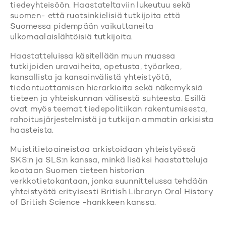
tiedeyhteisöön. Haastateltaviin lukeutuu sekä
suomen- että ruotsinkielisiä tutkijoita että
Suomessa pidempään vaikuttaneita
ulkomaalaislähtöisiä tutkijoita.
Haastatteluissa käsitellään muun muassa
tutkijoiden uravaiheita, opetusta, työarkea,
kansallista ja kansainvälistä yhteistyötä,
tiedontuottamisen hierarkioita sekä näkemyksiä
tieteen ja yhteiskunnan välisestä suhteesta. Esillä
ovat myös teemat tiedepolitiikan rakentumisesta,
rahoitusjärjestelmistä ja tutkijan ammatin arkisista
haasteista.
Muistitietoaineistoa arkistoidaan yhteistyössä
SKS:n ja SLS:n kanssa, minkä lisäksi haastatteluja
kootaan Suomen tieteen historian
verkkotietokantaan, jonka suunnittelussa tehdään
yhteistyötä erityisesti British Libraryn Oral History
of British Science -hankkeen kanssa.