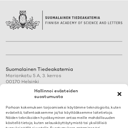
Suomalainen Tiedeakatemia
Mariankatu 5 A, 3. kerros
00170 Helsinki
+358 50 462 0890
Hallinnoi evästeiden
acadsci@acadsci.fi
suostumusta
Henkilökunnan yhteystiedot
Parhaan kokemuksen tarjoamiseksi käytämme teknologioita, kuten
evästeitä, tallentaaksemme ja/tai käyttääksemme laitetietoja.
Löydät yhteystietomme täältä
Näiden tekniikoiden hyväksyminen antaa meille mahdollisuuden
käsitellä tietoja, kuten selauskäyttäytymistä tai yksilöllisiä