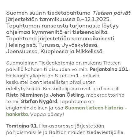
Suomen suurin tiedetapahtuma
Tieteen päivät
järjestetään tammikuussa 8.–12.1.2025.
Tapahtuman runsaasta tarjonnasta löytyy
ohjelmaa kymmeniltä eri tieteenaloilta.
Tapahtuma järjestetään samanaikaisesti
Helsingissä, Turussa, Jyväskylässä,
Joensuussa, Kuopiossa ja Mikkelissä.
Suomalainen Tiedeakatemia on mukana Tieteen
päivillä kahden tilaisuuden voimin.
Perjantaina 10.1.
Helsingin yliopiston Studium 1 -salissa
keskustellaan tieteellisten oivallusten
edellytyksistä. Keskustelijoina ovat professorit
Risto Nieminen
ja
Johan Östling
, moderaattorina
toimii
Stefan Nygård
. Tapahtuma on
englanninkielinen ja osa
Suomen tieteen historia -
hanketta
. Vapaa pääsy!
Torstaina 9.1.
Hanasaaressa järjestetään
pohjoismaisille ja Baltian maiden tiedeviestijöille