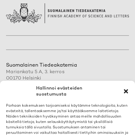
Suomalainen Tiedeakatemia
Mariankatu 5 A, 3. kerros
00170 Helsinki
+358 50 462 0890
Hallinnoi evästeiden
acadsci@acadsci.fi
suostumusta
Henkilökunnan yhteystiedot
Parhaan kokemuksen tarjoamiseksi käytämme teknologioita, kuten
evästeitä, tallentaaksemme ja/tai käyttääksemme laitetietoja.
Löydät yhteystietomme täältä
Näiden tekniikoiden hyväksyminen antaa meille mahdollisuuden
käsitellä tietoja, kuten selauskäyttäytymistä tai yksilöllisiä
tunnuksia tällä sivustolla. Suostumuksen antaminen tai
Tilaa uutiskirjeemme
peruuttaminen voi vaikuttaa haitallisesti tiettyihin ominaisuuksiin ja