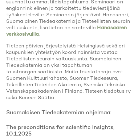
suunnattu ammattilaistapahtuma. Seminaari on
englanninkielinen ja tarkoitettu tiedeviestijöinä
työskenteleville. Seminaarin järjestävät Hanasaari,
Suomalainen Tiedeakatemia ja Tieteellisten seurain
valtuuskunta, lisätietoa on saatavilla
Hanasaaren
verkkosivuilla
.
Tieteen päivien järjestelyistä Helsingissä sekä eri
kaupunkien yhteistyön koordinoinnista vastaa
Tieteellisten seurain valtuuskunta. Suomalainen
Tiedeakatemia on yksi tapahtuman
taustaorganisaatioista. Muita taustatahoja ovat
Suomen Kulttuurirahasto, Suomen Tiedeseura,
Teknillisten Tieteiden Akatemia, Svenska Tekniska
Vetenskapsakademien i Finland, Tieteen tiedotus ry
sekä Koneen Säätiö.
Suomalaisen Tiedeakatemian ohjelmaa:
The preconditions for scientific insights,
10.1.2025