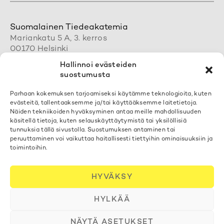
Suomalainen Tiedeakatemia
Mariankatu 5 A, 3. kerros
00170 Helsinki
+358 50 462 0890
Hallinnoi evästeiden
acadsci@acadsci.fi
suostumusta
Henkilökunnan yhteystiedot
Parhaan kokemuksen tarjoamiseksi käytämme teknologioita, kuten
evästeitä, tallentaaksemme ja/tai käyttääksemme laitetietoja.
Löydät yhteystietomme täältä
Näiden tekniikoiden hyväksyminen antaa meille mahdollisuuden
käsitellä tietoja, kuten selauskäyttäytymistä tai yksilöllisiä
tunnuksia tällä sivustolla. Suostumuksen antaminen tai
Tilaa uutiskirjeemme
peruuttaminen voi vaikuttaa haitallisesti tiettyihin ominaisuuksiin ja
toimintoihin.
Voit liittyä postituslistallemme
täällä
Evästekäytäntö
HYVÄKSY
Tietosuojaselosteet
HYLKÄÄ
NÄYTÄ ASETUKSET