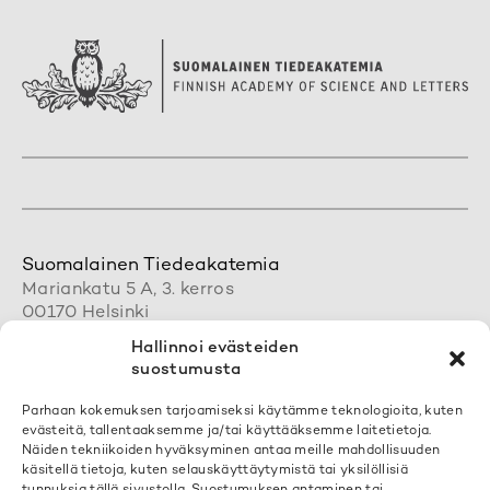
Suomalainen Tiedeakatemia
Mariankatu 5 A, 3. kerros
00170 Helsinki
+358 50 462 0890
Hallinnoi evästeiden
acadsci@acadsci.fi
suostumusta
Henkilökunnan yhteystiedot
Parhaan kokemuksen tarjoamiseksi käytämme teknologioita, kuten
evästeitä, tallentaaksemme ja/tai käyttääksemme laitetietoja.
Löydät yhteystietomme täältä
Näiden tekniikoiden hyväksyminen antaa meille mahdollisuuden
käsitellä tietoja, kuten selauskäyttäytymistä tai yksilöllisiä