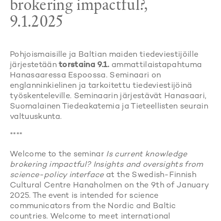
brokering impactful?,
9.1.2025
Pohjoismaisille ja Baltian maiden tiedeviestijöille
järjestetään
torstaina 9.1.
ammattilaistapahtuma
Hanasaaressa Espoossa. Seminaari on
englanninkielinen ja tarkoitettu tiedeviestijöinä
työskenteleville. Seminaarin järjestävät Hanasaari,
Suomalainen Tiedeakatemia ja Tieteellisten seurain
valtuuskunta.
****
Welcome to the seminar
Is current knowledge
brokering impactful? Insights and oversights from
science-policy interface
at the Swedish-Finnish
Cultural Centre Hanaholmen on the 9th of January
2025. The event is intended for science
communicators from the Nordic and Baltic
countries. Welcome to meet international